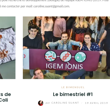
 à me contacter par mail:
caroline.suant@gmail.com
.
LE BIMENSUEL
ts de
Le bimestriel #1
Coli
par
CAROLINE SUANT
/
19 AVRIL 2019
9