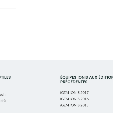
Facebook
Twitter
Google+
Pinterest
Linkedin
UTILES
ÉQUIPES IONIS AUX ÉDITIO
PRÉCÉDENTES
iGEM IONIS 2017
tech
iGEM IONIS 2016
dria
iGEM IONIS 2015