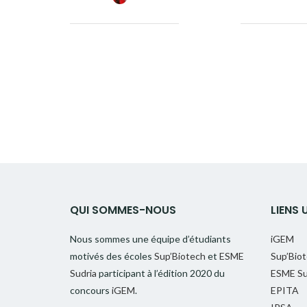
Facebook
Twitter
Google+
Pinterest
Linkedin
QUI SOMMES-NOUS
LIENS 
Nous sommes une équipe d’étudiants
iGEM
motivés des écoles
Sup’Biotech
et
ESME
Sup’Bio
Sudria
participant à l’édition 2020 du
ESME Su
concours
iGEM
.
EPITA