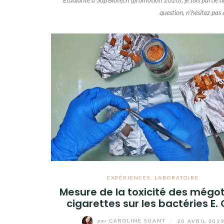
question, n'hésitez pas
EXPÉRIENCES
,
LABORATOIRE
Mesure de la toxicité des mégo
cigarettes sur les bactéries E. 
par
CAROLINE SUANT
/
20 AVRIL 201