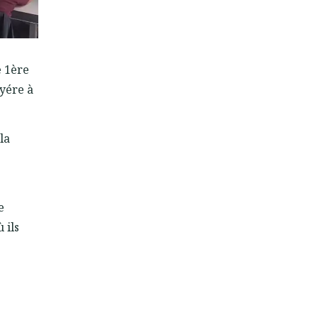
e 1ère
uyére à
la
e
 ils