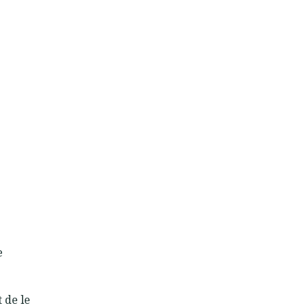
e
 de le