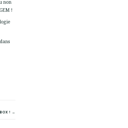
ou non
iGEM !
logie
 dans
BOX ! →