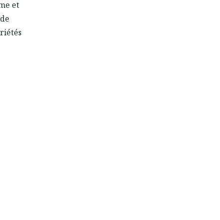
me et
 de
priétés