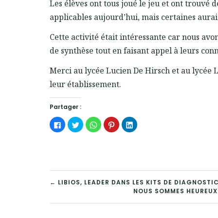
Les élèves ont tous joué le jeu et ont trouvé 
applicables aujourd’hui, mais certaines aurai
Cette activité était intéressante car nous avo
de synthèse tout en faisant appel à leurs conn
Merci au lycée Lucien De Hirsch et au lycée 
leur établissement.
Partager :
Cliquez
Cliquez
Cliquez
Cliquez
Cliquez
pour
pour
pour
pour
pour
partager
partager
partager
partager
partager
sur
sur
sur
sur
sur
Facebook(ouvre
Twitter(ouvre
WhatsApp(ouvre
Pinterest(ouvre
LinkedIn(ouvre
dans
dans
dans
dans
dans
une
une
une
une
une
nouvelle
nouvelle
nouvelle
nouvelle
nouvelle
fenêtre)
fenêtre)
fenêtre)
fenêtre)
fenêtre)
NAVIGATION
← LIBIOS, LEADER DANS LES KITS DE DIAGNOST
NOUS SOMMES HEUREUX 
DE