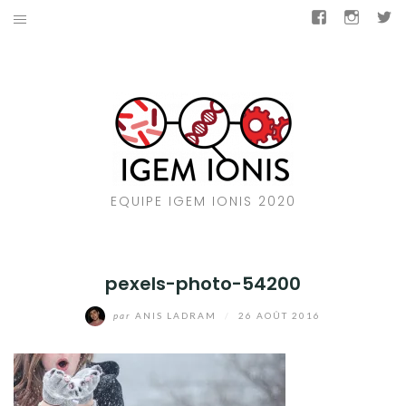
Aller
Facebook
Insta
T
au
LE CONCOURS
contenu
BACTAIL
SOUTENEZ-NOUS
NOUS CONTACTER
EQUIPE IGEM IONIS 2020
IGEM IONIS 2019
NOS GÉNÉREUX DONATEURS
pexels-photo-54200
par
ANIS LADRAM
/
26 AOÛT 2016
Facebook
Instagram
Twitter