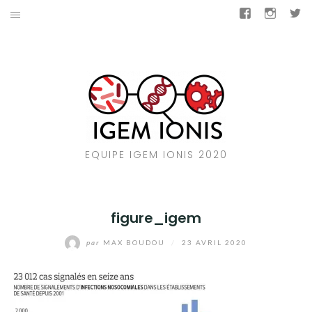
Aller
Facebook
Insta
T
au
LE CONCOURS
contenu
BACTAIL
SOUTENEZ-NOUS
NOUS CONTACTER
EQUIPE IGEM IONIS 2020
IGEM IONIS 2019
NOS GÉNÉREUX DONATEURS
figure_igem
par
MAX BOUDOU
/
23 AVRIL 2020
Facebook
Instagram
Twitter