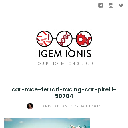
Aller
Facebook
Insta
T
au
LE CONCOURS
contenu
BACTAIL
SOUTENEZ-NOUS
NOUS CONTACTER
EQUIPE IGEM IONIS 2020
IGEM IONIS 2019
NOS GÉNÉREUX DONATEURS
car-race-ferrari-racing-car-pirelli-
50704
Facebook
Instagram
Twitter
par
ANIS LADRAM
/
16 AOÛT 2016