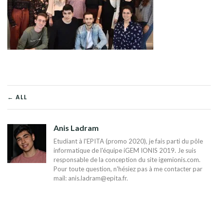
NAVIGATION
← ALL
DE
Anis Ladram
L’ARTICLE
Etudiant à l'EPITA (promo 2020), je fais parti du pôle
informatique de l'équipe iGEM IONIS 2019. Je suis
responsable de la conception du site igemionis.com.
Pour toute question, n'hésiez pas à me contacter par
mail:
anis.ladram@epita.fr
.